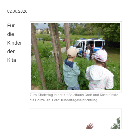
02.06.2026
Für
die
Kinder
der
Kita
Zum Kindertag in der Kit Spielhaus Groß und Klein rückte
die Polizei an. Foto: Kindertageseinrichtung