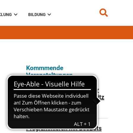
KLUNG
BILDUNG
Kommmende
Veranstaltungen
Über-Land-Präventionstour
der Polizeidirektion Chemnitz
11.08.2026
Marktplatz Flöha
Programmieren mit BeeBots